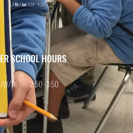
L / Mi / Jue
3:20 - 4:20
TER SCHOOL HOURS
/W/Th 2:50- 3:50