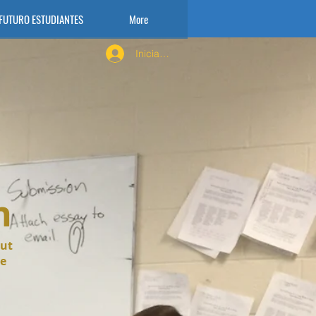
FUTURO ESTUDIANTES
More
Iniciar sesión
n
nut
se