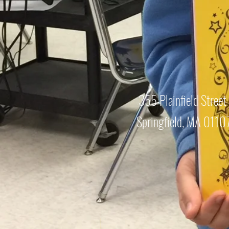
355 Plainfield Street
Springfield, MA 0110