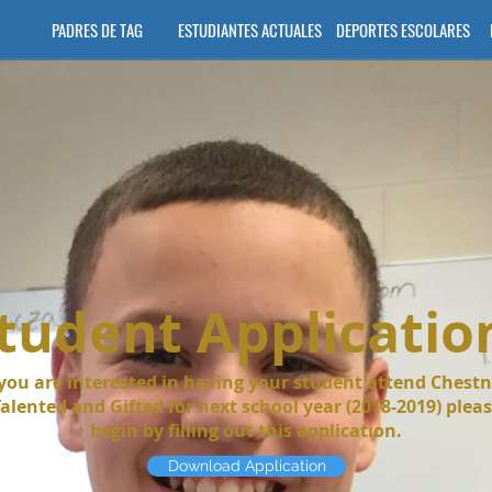
PADRES DE TAG
ESTUDIANTES ACTUALES
DEPORTES ESCOLARES
tudent Applicatio
 you are interested in having your student attend Chest
alented and Gifted for next school year (2018-2019) plea
begin by filling out this application.
Download Application