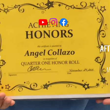
AF
7
M