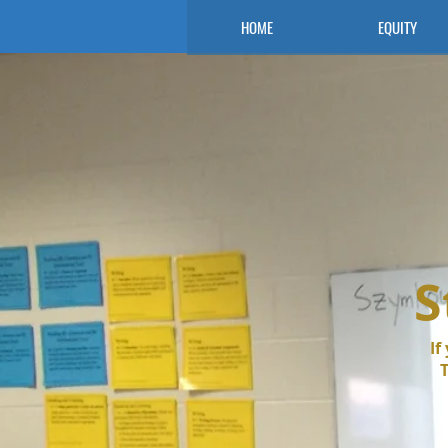
HOME
EQUITY
S
If
T